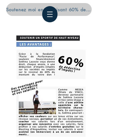
Soutenez moi en déduisant 60% de vos impôts (pro et particuliers)