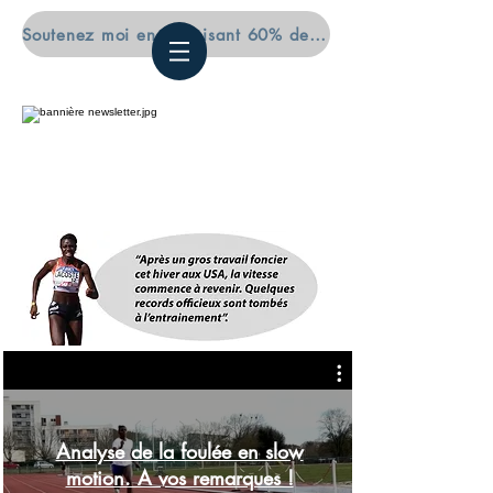
Soutenez moi en déduisant 60% de vos impôts (pro et particuliers)
Analyse de la foulée en slow
motion. A vos remarques !